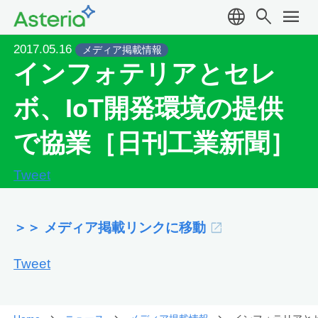
language
search
menu
2017.05.16
メディア掲載情報
インフォテリアとセレ
ボ、IoT開発環境の提供
で協業［日刊工業新聞］
Tweet
＞＞ メディア掲載リンクに移動
Tweet