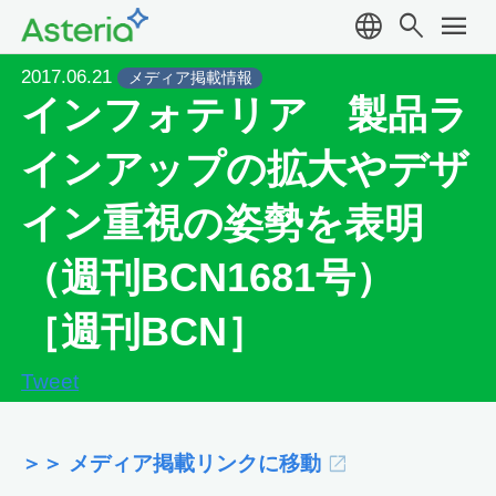
language
search
menu
2017.06.21
メディア掲載情報
インフォテリア 製品ラ
インアップの拡大やデザ
イン重視の姿勢を表明
（週刊BCN1681号）
［週刊BCN］
Tweet
＞＞ メディア掲載リンクに移動