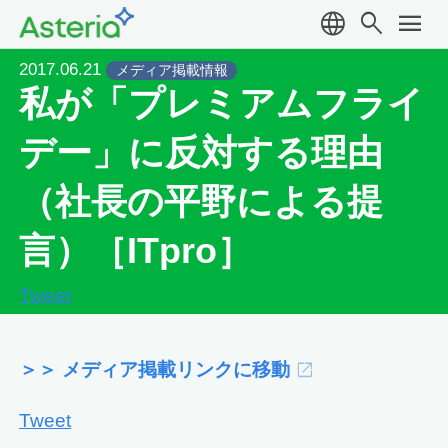
language
search
menu
2017.06.21
メディア掲載情報
私が「プレミアムフライ
デー」に反対する理由
（社長の平野による提
言）［ITpro］
Tweet
＞＞ メディア掲載リンクに移動
Tweet