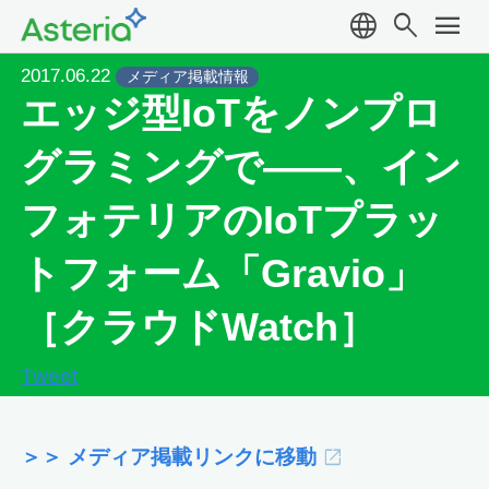
language
search
menu
2017.06.22
メディア掲載情報
エッジ型IoTをノンプロ
グラミングで――、イン
フォテリアのIoTプラッ
トフォーム「Gravio」
［クラウドWatch］
Tweet
＞＞ メディア掲載リンクに移動