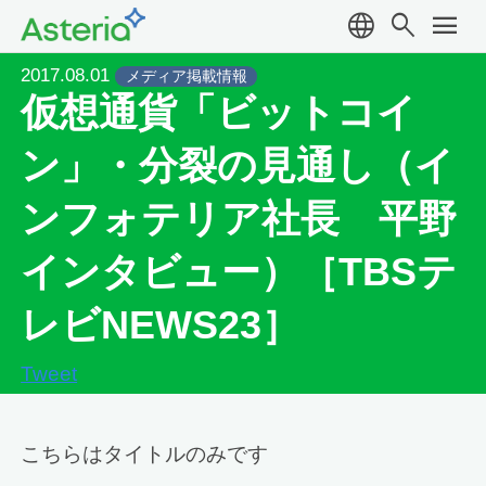
language
search
menu
2017.08.01
メディア掲載情報
仮想通貨「ビットコイ
ン」・分裂の見通し（イ
ンフォテリア社長 平野
インタビュー）［TBSテ
レビNEWS23］
Tweet
こちらはタイトルのみです