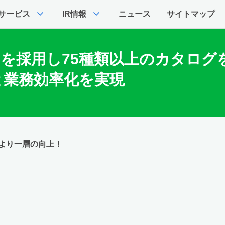
expand_more
expand_more
サービス
IR情報
ニュース
サイトマップ
k」を採用し75種類以上のカタログ
と業務効率化を実現
より一層の向上！