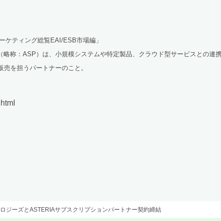
ーケティング総覧EAI/ESB市場編」
ー」（略称：ASP）は、小規模システムや特定製品、クラウド型サービスとの連
スの販売を担うパートナーのこと。
.html
ノロジーズとASTERIAサブスクリプションパートナー契約締結