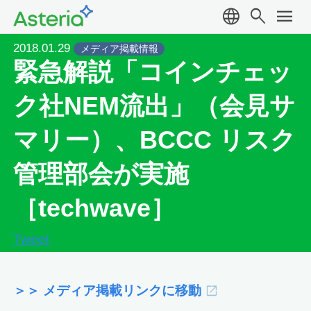
language
search
menu
2018.01.29
メディア掲載情報
緊急解説「コインチェッ
ク社NEM流出」（会見サ
マリー）、BCCC リスク
管理部会が実施
［techwave］
Tweet
＞＞ メディア掲載リンクに移動