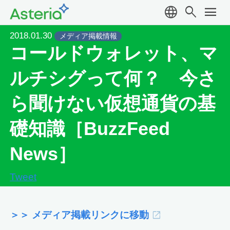
language
search
menu
2018.01.30
メディア掲載情報
コールドウォレット、マ
ルチシグって何？ 今さ
ら聞けない仮想通貨の基
礎知識［BuzzFeed
News］
Tweet
＞＞ メディア掲載リンクに移動