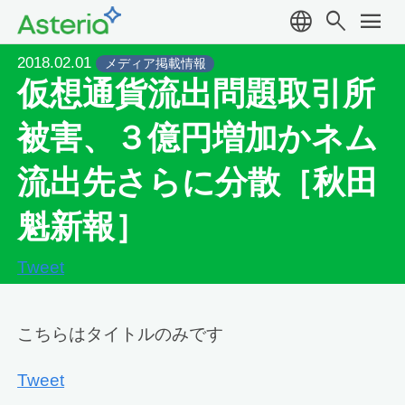
language
search
menu
2018.02.01
メディア掲載情報
仮想通貨流出問題取引所
被害、３億円増加かネム
流出先さらに分散［秋田
魁新報］
Tweet
こちらはタイトルのみです
Tweet