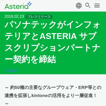
language
search
menu
2018.02.23
プレスリリース
パソナテックがインフォ
テリアとASTERIA サブ
スクリプションパートナ
ー契約を締結
Tweet
～ 約50種の主要なグループウェア・ERP等との
連携を拡張しkintoneの活用をより一層促進！
～