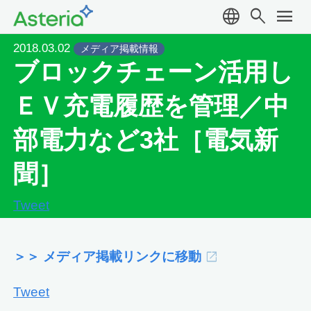
language
search
menu
2018.03.02
メディア掲載情報
ブロックチェーン活用し
ＥＶ充電履歴を管理／中
部電力など3社［電気新
聞］
Tweet
＞＞ メディア掲載リンクに移動
Tweet