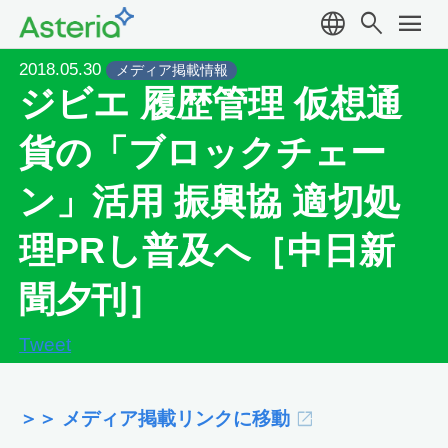
language
search
menu
2018.05.30
メディア掲載情報
ジビエ 履歴管理 仮想通
貨の「ブロックチェー
ン」活用 振興協 適切処
理PRし普及へ［中日新
聞夕刊］
Tweet
＞＞ メディア掲載リンクに移動