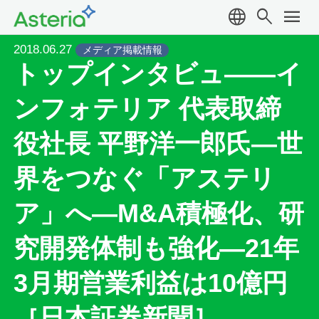
language
search
menu
2018.06.27
メディア掲載情報
トップインタビュ――イ
ンフォテリア 代表取締
役社長 平野洋一郎氏―世
界をつなぐ「アステリ
ア」へ―M&A積極化、研
究開発体制も強化―21年
3月期営業利益は10億円
［日本証券新聞］