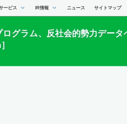
expand_more
expand_more
サービス
IR情報
ニュース
サイトマップ
プログラム、反社会的勢力データ
h］