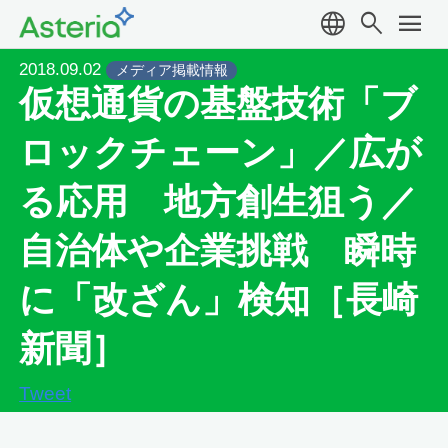
language
search
menu
2018.09.02
メディア掲載情報
仮想通貨の基盤技術「ブ
ロックチェーン」／広が
る応用 地方創生狙う／
自治体や企業挑戦 瞬時
に「改ざん」検知［長崎
新聞］
Tweet