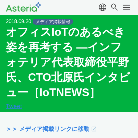
language
search
menu
2018.09.20
メディア掲載情報
オフィスIoTのあるべき
姿を再考する ―インフ
ォテリア代表取締役平野
氏、CTO北原氏インタビ
ュー［IoTNEWS］
Tweet
＞＞ メディア掲載リンクに移動