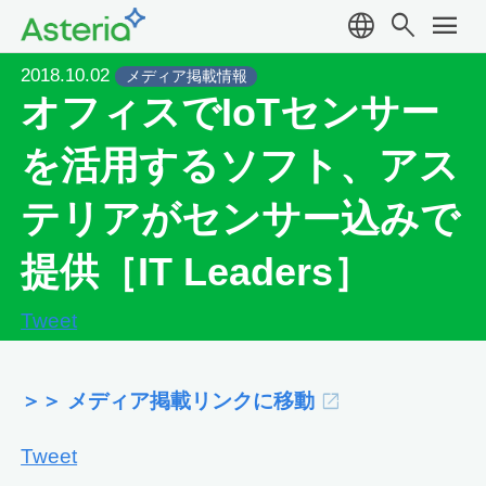
language
search
menu
2018.10.02
メディア掲載情報
オフィスでIoTセンサー
を活用するソフト、アス
テリアがセンサー込みで
提供［IT Leaders］
Tweet
＞＞ メディア掲載リンクに移動
Tweet