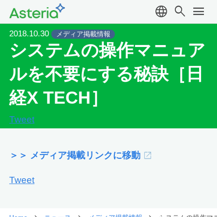
language
search
menu
2018.10.30
メディア掲載情報
システムの操作マニュア
ルを不要にする秘訣［日
経X TECH］
Tweet
＞＞ メディア掲載リンクに移動
Tweet