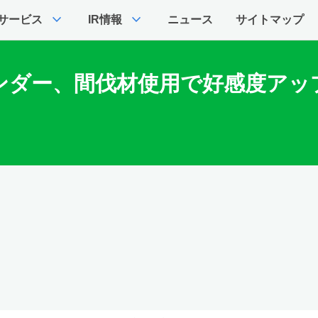
expand_more
expand_more
サービス
IR情報
ニュース
サイトマップ
、間伐材使用で好感度アップ［Fuji 