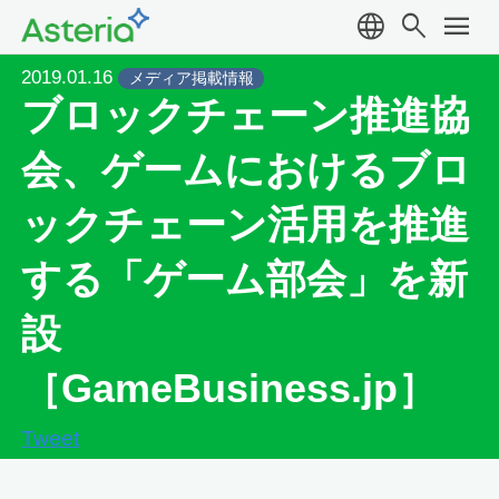
language
search
menu
2019.01.16
メディア掲載情報
ブロックチェーン推進協
会、ゲームにおけるブロ
ックチェーン活用を推進
する「ゲーム部会」を新
設
［GameBusiness.jp］
Tweet