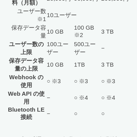
料（月額）
ユーザー数
10ユーザー
※1
保存データ容
100 GB
10 GB
3 TB
※2
量
ユーザー数の
100ユー
500ユー
−
上限
ザー
ザー
保存データ容
10 GB
1TB
3 TB
量の上限
Webhook の
○ ※3
○ ※3
○ ※3
使用
Web API の使
−
○ ※4
○ ※4
用
Bluetooth LE
−
○
○
接続