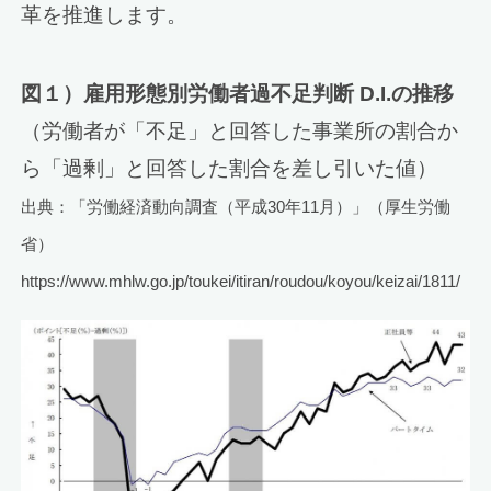
革を推進します。
図１）雇用形態別労働者過不足判断 D.I.の推移
（労働者が「不足」と回答した事業所の割合か
ら「過剰」と回答した割合を差し引いた値）
出典：「労働経済動向調査（平成30年11月）」（厚生労働
省）
https://www.mhlw.go.jp/toukei/itiran/roudou/koyou/keizai/1811/