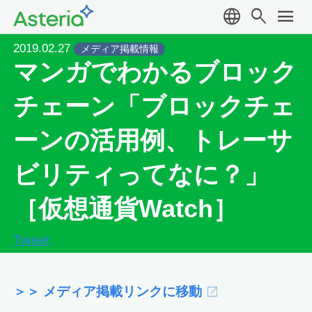
language
search
menu
2019.02.27
メディア掲載情報
マンガでわかるブロック
チェーン「ブロックチェ
ーンの活用例、トレーサ
ビリティってなに？」
［仮想通貨Watch］
Tweet
＞＞ メディア掲載リンクに移動