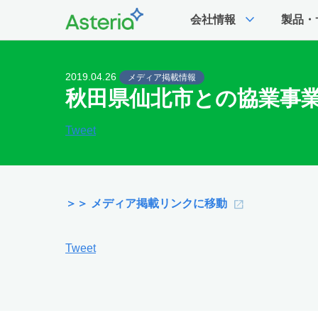
expand_more
会社情報
製品・
2019.04.26
メディア掲載情報
秋田県仙北市との協業事業
Tweet
＞＞ メディア掲載リンクに移動
Tweet