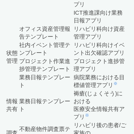
プリ
ICT推進課向け業務
日報アプリ
オフィス資産管理報
リハビリ科向け資産
告テンプレート
管理アプリ
社内イベント管理テ
リハビリ科向けイベ
ンプレート
ント出欠確認アプリ
状態
管理
プロジェクト作業進
プロジェクト進捗管
捗管理テンプレート
理アプリ
業務日報テンプレー
病院業務における目
※
ト
標値管理アプリ
褥瘡(じょくそう)に
情報
業務日報テンプレー
おける
共有
ト
医療安全情報共有ア
※
プリ
リハビリ後の患者/ご
不動産物件調査票テ
調査
家族の