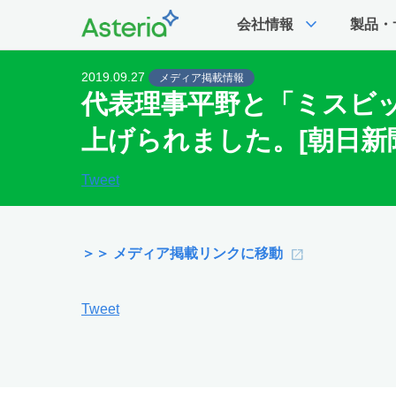
expand_more
会社情報
製品・
2019.09.27
メディア掲載情報
代表理事平野と「ミスビッ
上げられました。[朝日新聞
Tweet
＞＞ メディア掲載リンクに移動
Tweet