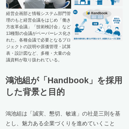
経営企画部と情報システム部門管
理のもと経営会議をはじめ「働き
方改革会議」「技術検討会」など
13種類の会議がペーパーレス化さ
れた。各種会議で必要となるプロ
ジェクトの説明や原価管理・試算
表・設計図など、多種・大量の会
議資料が取り扱われている。
鴻池組が「Handbook」を採用
した背景と目的
鴻池組は「誠実、懇切、敏速」の社是三則を基
とし、魅力ある企業づくりを進めていくこと