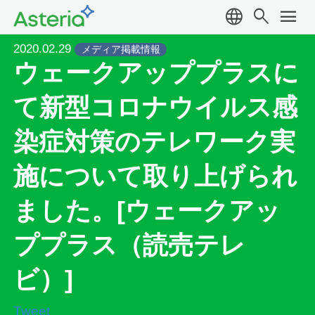
language
search
menu
2020.02.29
メディア掲載情報
ウェークアッププラスに
て新型コロナウイルス感
染症対策のテレワーク実
施について取り上げられ
ました。[ウェークアッ
ププラス（読売テレ
ビ）]
Tweet