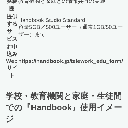
務範
教育機関と家庭との情報共有の実施
囲
提供
Handbook Studio Standard
する
容量5GB／500ユーザー（通常1GB/50ユー
サー
ザー）まで
ビス
お申
込み
Web
https://handbook.jp/telework_edu_form/
サイ
ト
学校・教育機関と家庭・生徒間
での『Handbook』使用イメー
ジ