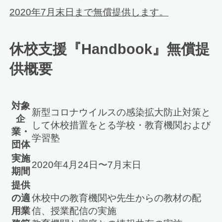
2020年7月末日まで無償提供します。
休校支援『Handbook』無償提
供概要
対象
新型コロナウイルスの感染拡大防止対策と
企
して休校措置をとる学校・教育機関および
業・
学習塾
団体
実施
2020年4月24日〜7月末日
期間
提供
の適
休校中の教育機関や先生からの教材の配
用業
信、授業配信の実施