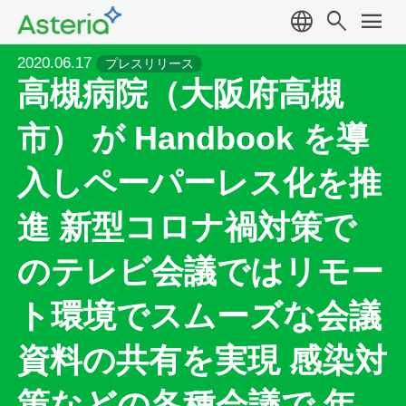
language
search
menu
2020.06.17
プレスリリース
高槻病院（大阪府高槻
市） が Handbook を導
入しペーパーレス化を推
進 新型コロナ禍対策で
のテレビ会議ではリモー
ト環境でスムーズな会議
資料の共有を実現 感染対
策などの各種会議で 年