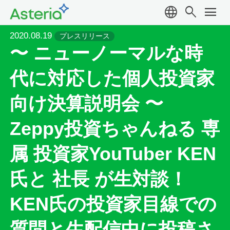
language
search
menu
2020.08.19
プレスリリース
〜 ニューノーマルな時
代に対応した個人投資家
向け決算説明会 〜
Zeppy投資ちゃんねる 専
属 投資家YouTuber KEN
氏と 社長 が生対談！
KEN氏の投資家目線での
質問と生配信中に投稿さ