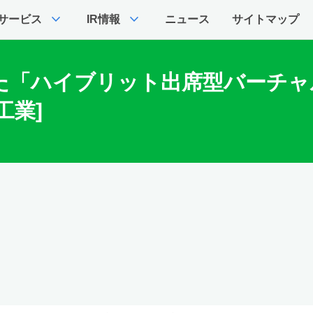
expand_more
expand_more
サービス
IR情報
ニュース
サイトマップ
た「ハイブリット出席型バーチャ
工業]