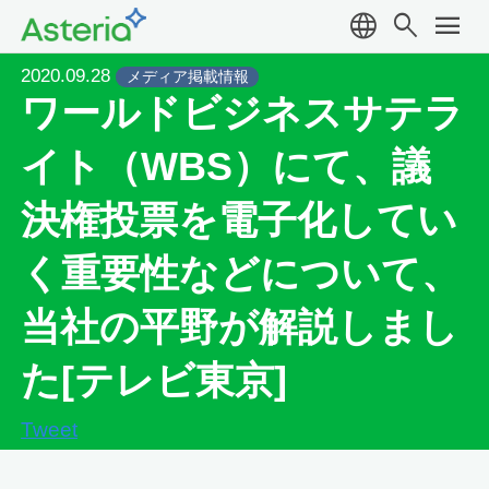
language
search
menu
2020.09.28
メディア掲載情報
ワールドビジネスサテラ
イト（WBS）にて、議
決権投票を電子化してい
く重要性などについて、
当社の平野が解説しまし
た[テレビ東京]
Tweet