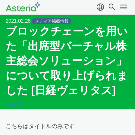
language
search
menu
2021.02.28
メディア掲載情報
ブロックチェーンを用い
た「出席型バーチャル株
主総会ソリューション」
について取り上げられま
した [日経ヴェリタス]
Tweet
こちらはタイトルのみです