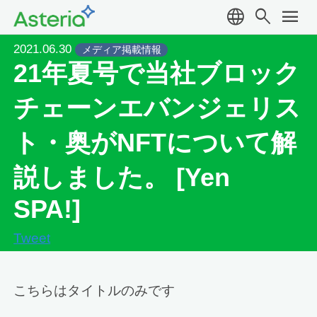
language
search
menu
2021.06.30
メディア掲載情報
21年夏号で当社ブロック
チェーンエバンジェリス
ト・奥がNFTについて解
説しました。 [Yen
SPA!]
Tweet
こちらはタイトルのみです