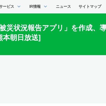
expand_more
expand_more
サービス
IR情報
ニュース
サイトマップ
oで「被災状況報告アプリ」を作成
熊本朝日放送]