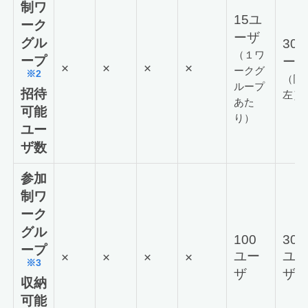
制ワ
15ユ
ーク
ーザ
グル
30
（１ワ
ープ
ー
×
×
×
×
ークグ
※2
（同
ループ
招待
左）
あた
可能
り）
ユー
ザ数
参加
制ワ
ーク
グル
100
300
ープ
ユー
ユ
×
×
×
×
※3
ザ
ザ
収納
可能