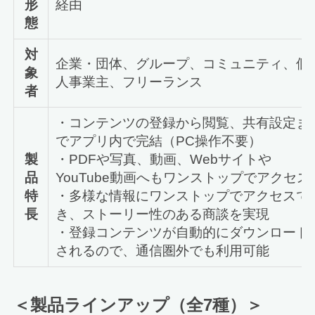
形
経由
態
対
企業・団体、グループ、コミュニティ、個
象
人事業主、フリーランス
者
・コンテンツの登録から閲覧、共有設定ま
でアプリ内で完結（PC操作不要）
製
・PDFや写真、動画、Webサイトや
品
YouTube動画へもワンストップでアクセス
特
・多様な情報にワンストップでアクセスで
長
き、ストーリー性のある商談を実現
・登録コンテンツが自動的にダウンロード
されるので、通信圏外でも利用可能
＜製品ラインアップ（全7種）＞