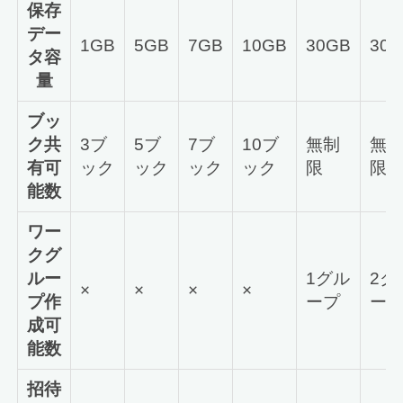
保存
デー
1GB
5GB
7GB
10GB
30GB
30
タ容
量
ブッ
ク共
3ブ
5ブ
7ブ
10ブ
無制
無
有可
ック
ック
ック
ック
限
限
能数
ワー
クグ
ルー
1グル
2グ
×
×
×
×
プ作
ープ
ー
成可
能数
招待