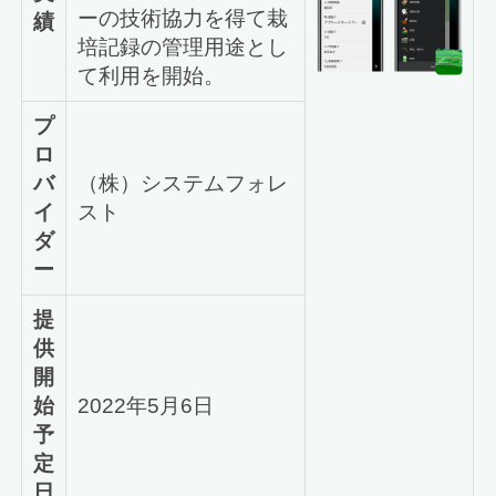
ーの技術協力を得て栽
績
培記録の管理用途とし
て利用を開始。
プ
ロ
バ
（株）システムフォレ
イ
スト
ダ
ー
提
供
開
始
2022年5月6日
予
定
日