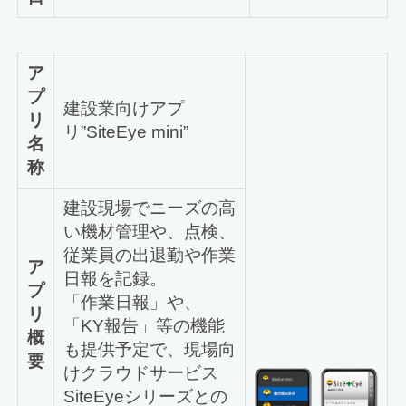
ア
プ
建設業向けアプ
リ
リ”SiteEye mini”
名
称
建設現場でニーズの高
い機材管理や、点検、
従業員の出退勤や作業
ア
日報を記録。
プ
「作業日報」や、
リ
「KY報告」等の機能
概
も提供予定で、現場向
要
けクラウドサービス
SiteEyeシリーズとの