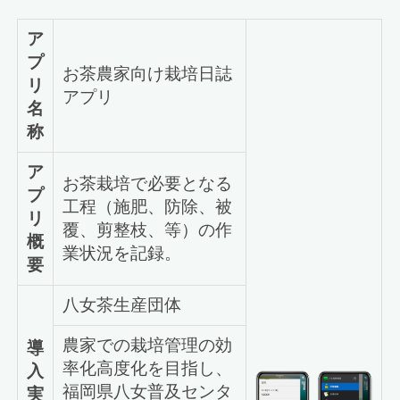
ア
プ
お茶農家向け栽培日誌
リ
アプリ
名
称
ア
お茶栽培で必要となる
プ
工程（施肥、防除、被
リ
覆、剪整枝、等）の作
概
業状況を記録。
要
八女茶生産団体
農家での栽培管理の効
導
率化高度化を目指し、
入
福岡県八女普及センタ
実