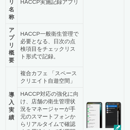
リ
HACCP実施記録アプリ
名
称
ア
HACCP一般衛生管理で
プ
必要となる、日次の点
リ
検項目をチェックリス
概
ト形式で記録。
要
複合カフェ 「スペース
クリエイト自遊空間」
HACCP対応の強化に向
導
け、店舗の衛生管理状
入
況をマネージャーが手
実
元のスマートフォンか
績
らリアルタイムで確認