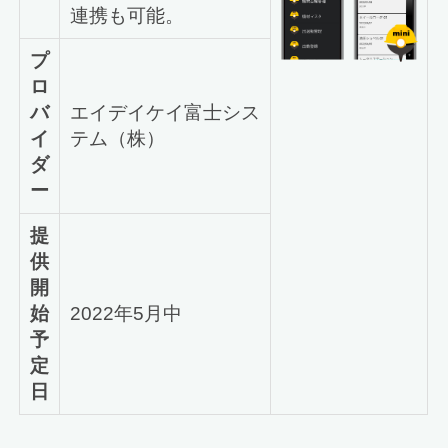
連携も可能。
プ
ロ
バ
エイデイケイ富士シス
イ
テム（株）
ダ
ー
提
供
開
始
2022年5月中
予
定
日