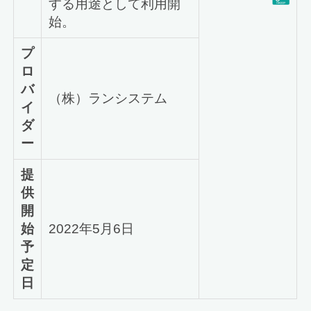
する用途として利用開
始。
プ
ロ
バ
（株）ランシステム
イ
ダ
ー
提
供
開
始
2022年5月6日
予
定
日