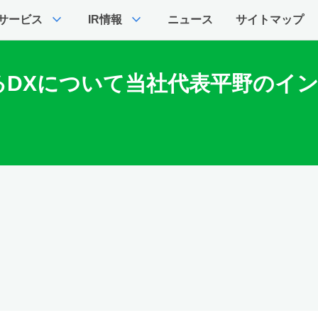
expand_more
expand_more
サービス
IR情報
ニュース
サイトマップ
るDXについて当社代表平野のイ