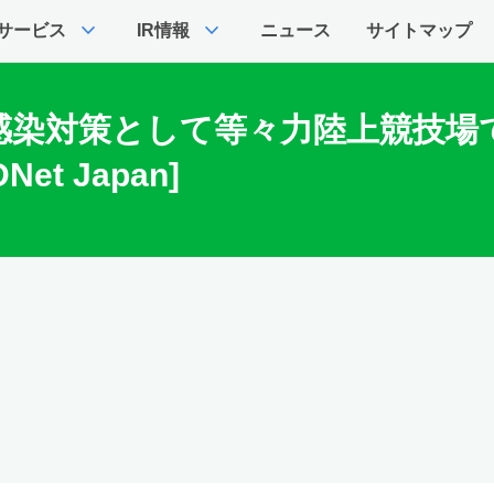
expand_more
expand_more
サービス
IR情報
ニュース
サイトマップ
染対策として等々力陸上競技場での
t Japan]