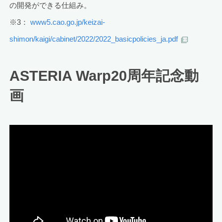
の開発ができる仕組み。
※3：
www5.cao.go.jp/keizai-
shimon/kaigi/cabinet/2022/2022_basicpolicies_ja.pdf
ASTERIA Warp20周年記念動
画