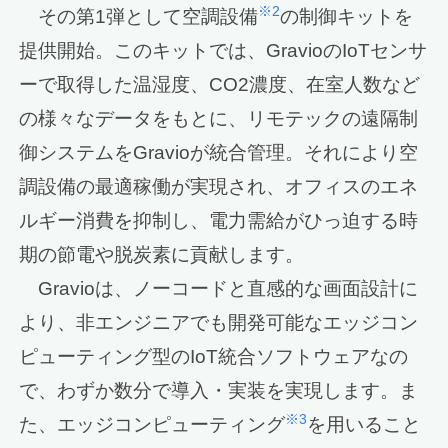
※2
その第1弾として空調設備
の制御キットを
提供開始。このキットでは、GravioのIoTセンサ
ーで取得した温湿度、CO2濃度、在室人数など
の様々なデータをもとに、リモテックの遠隔制
御システムをGravioが統合管理。それにより空
調設備の最適稼働が実現され、オフィスのエネ
ルギー消費を抑制し、電力需給がひっ迫する時
期の節電や脱炭素に貢献します。
Gravioは、ノーコードと直感的な画面設計に
より、非エンジニアでも開発可能なエッジコン
ピューティング型のIoT統合ソフトウェアなの
で、わずか数分で導入・実装を実現します。ま
※3
た、エッジコンピューティング
を用いること