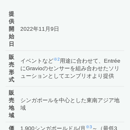
提
供
開
2022年11月9日
始
日
販
※2
イベントなど
用途に合わせて、Entrée
売
にGravioのセンサーを組み合わせたソリ
形
ューションとしてエンブリオより提供
式
販
売
シンガポールを中心とした東南アジア地
地
域
域
※3
価
1,900シンガポールドル/月
～（最低3