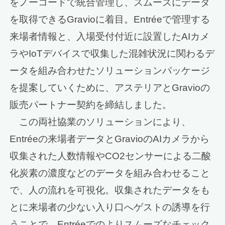
をノーコードで統合管理し、スムーズにデータ
を取得できるGravioに着目。Entréeで管理する
来場者情報と、入場受付付近に設置したAIカメ
ラやIoTデバイスで収集した混雑状況に関わるデ
ータを組み合わせたソリューションパッケージ
を提案していくために、アステリアとGravioの
販売パートナー契約を締結しました。
この両社協業のソリューションにより、
Entréeの来場者データとGravioのAIカメラから
収集された人数情報やCO2センサーによる二酸
化炭素の濃度などのデータを組み合わせること
で、人の流れを可視化。収集されたデータをも
とに来場者の少ない入り口へゲストの誘導を行
うことで、Entréeでのよりスムーズなチェック