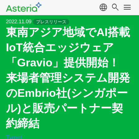
language
search
menu
2022.11.09
プレスリリース
東南アジア地域でAI搭載
IoT統合エッジウェア
「Gravio」提供開始！
来場者管理システム開発
のEmbrio社(シンガポー
ル)と販売パートナー契
約締結
Tweet