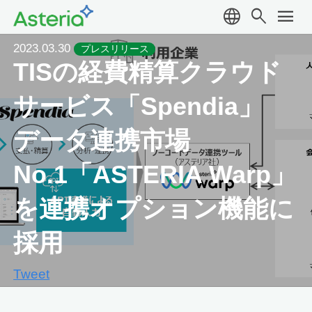
language
search
menu
2023.03.30
プレスリリース
TISの経費精算クラウド
サービス「Spendia」
データ連携市場
No.1「ASTERIA Warp」
を連携オプション機能に
採用
Tweet