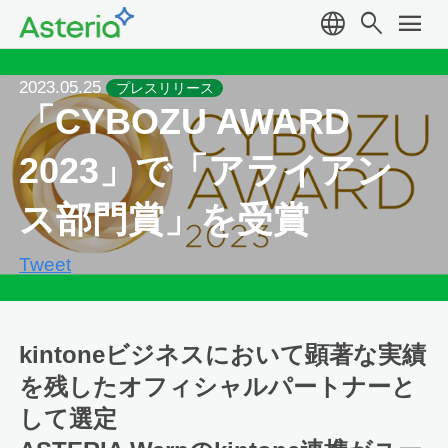
language
search
menu
2023.05.25
プレスリリース
「CYBOZU AWARD
2023」で「アライアン
ス部門賞」を受賞
Tweet
kintoneビジネスにおいて顕著な実績
を残したオフィシャルパートナーと
して選定