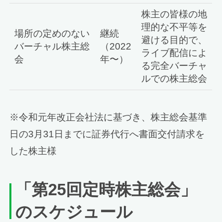
株主の皆様の地
理的な不平等を
場所の定めのない
継続
避ける目的で、
バーチャル株主総
（2022
ライブ配信によ
会
年〜）
る完全バーチャ
ルでの株主総会
※令和元年改正会社法に基づき、株主総会基準
日の3月31日までに証券代行へ書面交付請求を
した株主様
「第25回定時株主総会」
のスケジュール