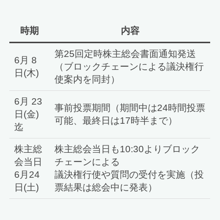
時期
内容
第25回定時株主総会書面通知発送
6月 8
（ブロックチェーンによる議決権行
日(木)
使案内を同封）
6月 23
事前投票期間（期間中は24時間投票
日(金)
可能、最終日は17時半まで）
迄
株主総
株主総会当日も10:30よりブロック
会当日
チェーンによる
6月24
議決権行使や質問の受付を実施（投
日(土)
票結果は総会中に発表）