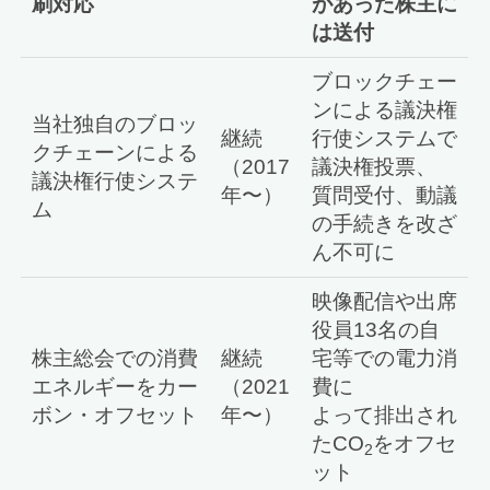
刷対応
があった株主に
は送付
ブロックチェー
ンによる議決権
当社独自のブロッ
継続
行使システムで
クチェーンによる
（2017
議決権投票、
議決権行使システ
年〜）
質問受付、動議
ム
の手続きを改ざ
ん不可に
映像配信や出席
役員13名の自
株主総会での消費
継続
宅等での電力消
エネルギーをカー
（2021
費に
ボン・オフセット
年〜）
よって排出され
たCO
をオフセ
2
ット