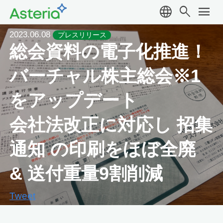
language
search
menu
2023.06.08
プレスリリース
総会資料の電子化推進！
バーチャル株主総会※1
をアップデート
会社法改正に対応し 招集
通知 の印刷をほぼ全廃
& 送付重量9割削減
Tweet