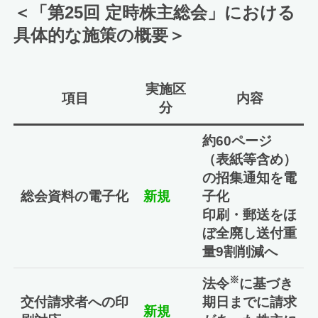
＜「第25回 定時株主総会」における
具体的な施策の概要＞
実施区
項目
内容
分
約60ページ
（表紙等含め）
の招集通知を電
総会資料の電子化
新規
子化
印刷・郵送をほ
ぼ全廃し送付重
量9割削減へ
※
法令
に基づき
交付請求者への印
期日までに請求
新規