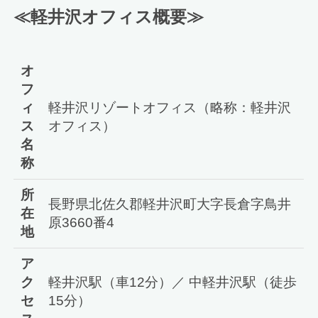
≪軽井沢オフィス概要≫
オ
フ
ィ
軽井沢リゾートオフィス（略称：軽井沢
ス
オフィス）
名
称
所
長野県北佐久郡軽井沢町大字長倉字鳥井
在
原3660番4
地
ア
ク
軽井沢駅（車12分）／ 中軽井沢駅（徒歩
セ
15分）