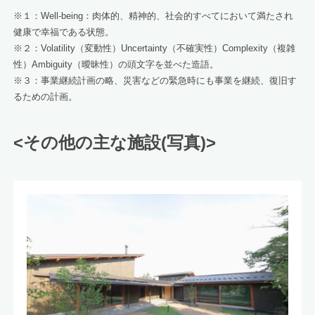
※１：Well-being：肉体的、精神的、社会的すべてにおいて満たされ
健康で幸福である状態。
※２：Volatility（変動性）Uncertainty（不確実性）Complexity（複雑
性）Ambiguity（曖昧性）の頭文字を並べた造語。
※３：事業継続計画の略、災害などの緊急時にも事業を継続、復旧す
るための計画。
<その他の主な施設(写真)>