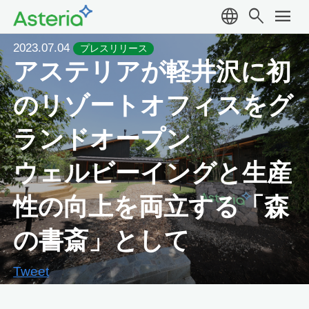
language
search
menu
2023.07.04
プレスリリース
アステリアが軽井沢に初
のリゾートオフィスをグ
ランドオープン
ウェルビーイングと生産
性の向上を両立する「森
の書斎」として
Tweet