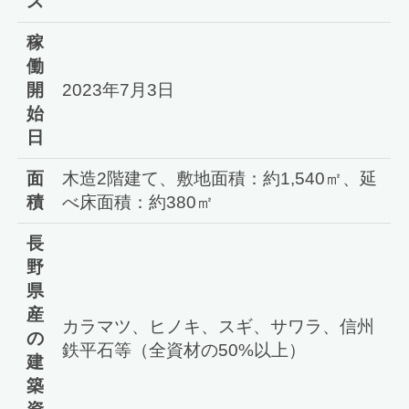
ス
稼
働
開
2023年7月3日
始
日
面
木造2階建て、敷地面積：約1,540㎡、延
積
べ床面積：約380㎡
長
野
県
産
カラマツ、ヒノキ、スギ、サワラ、信州
の
鉄平石等（全資材の50%以上）
建
築