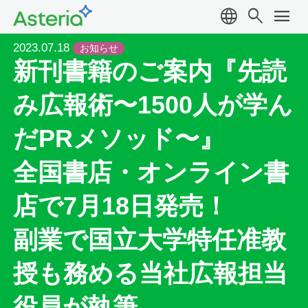
language
search
menu
2023.07.18
お知らせ
新刊書籍のご案内『先読
み広報術〜1500人が学ん
だPRメソッド〜』
全国書店・オンライン書
店で7月18日発売！
副業で国立大学特任准教
授も務める当社広報担当
役員が執筆