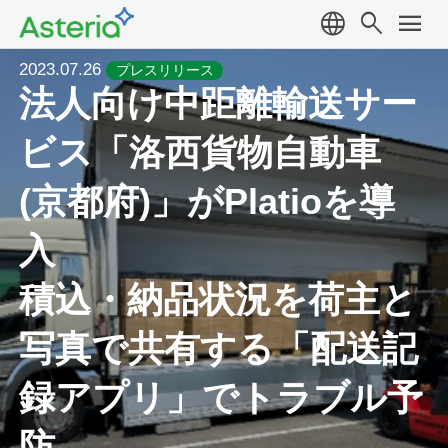
language
search
menu
2023.07.26
プレスリリース
法人向け中距離輸送サー
ビス「洛西貨物自動車
(京都府)」がPlatioを導
入
積込・納品状況を荷主と
写真で共有する「配送記
録アプリ」でトラブル予
防