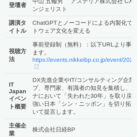
中山 五輪男 アステリア株式会社 CXO
登壇者
ンジェリスト
講演タ
ChatGPTとノーコードによる内製化で
イトル
トウェア文化を変える
事前登録制（無料）：以下URLより事
視聴方
ます。
法
https://events.nikkeibp.co.jp/event/2023/
DX先進企業やIT/コンサルティング企
IT
プ、専門家、有識者の知見を集積し、ポ
Japan
ナにおいて「失われた30年」を取り戻
イベン
強い日本「シン・ニッポン」を切り拓く
ト概要
いて提言します。
主催企
株式会社日経BP
業